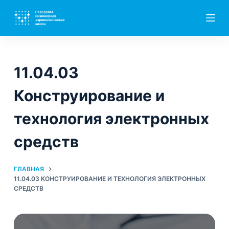
П
е
р
е
й
11.04.03
т
и
Конструирование и
к
технология электронных
с
у
средств
т
и
ГЛАВНАЯ
11.04.03 КОНСТРУИРОВАНИЕ И ТЕХНОЛОГИЯ ЭЛЕКТРОННЫХ
СРЕДСТВ