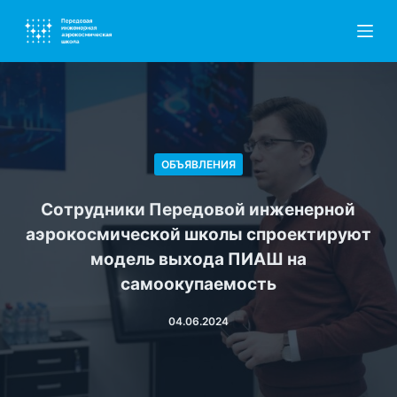
П
е
р
е
й
т
и
ОБЪЯВЛЕНИЯ
к
с
Сотрудники Передовой инженерной
у
аэрокосмической школы спроектируют
т
модель выхода ПИАШ на
и
самоокупаемость
04.06.2024