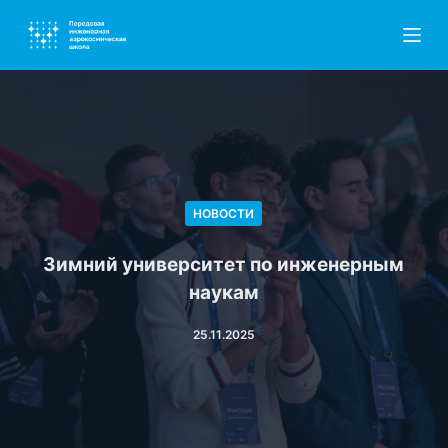
П
е
р
е
й
т
и
к
НОВОСТИ
с
у
Зимний университет по инженерным
т
наукам
и
25.11.2025